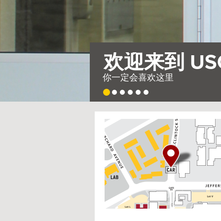
需要整个村
因此，我们建造了一座
USC
G
Housing
o
t
o
I
n
t
e
r
a