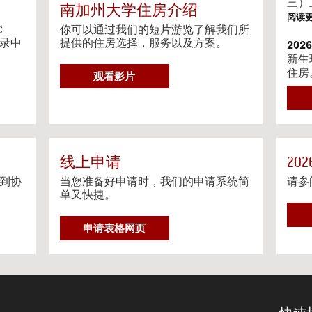
g
三）
南加州大学住房介绍
V
阅读
i
C
你可以通过我们的短片游览了解我们所
目录中
d
提供的住房选择，服务以及方案。
20
e
新生
o
住房
G
观看影片
s
阅读
O
T
202
O
我们
H
相关
O
阅读
U
线上申请
20
S
到协
当您准备好申请时，我们的申请系统简
请参
Ga
I
单又快捷。
Gat
N
约程
G
申请表格网页
阅读
V
I
流媒
D
在个
E
O
阅读
S