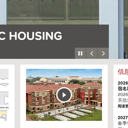
庄
信
G
o
t
202
o
宿名
H
202
o
关信
u
阅读
s
i
20
n
春季