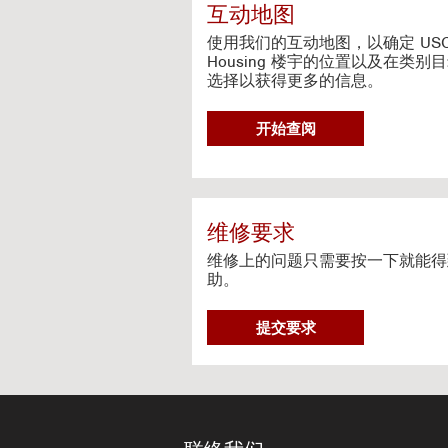
c
互动地图
t
i
使用我们的互动地图，以确定 US
v
Housing 楼宇的位置以及在类别
选择以获得更多的信息。
e
M
a
G
开始查阅
p
O
T
O
I
N
维修要求
T
维修上的问题只需要按一下就能得
E
助。
R
A
维
C
提交要求
修
T
要
I
求
V
E
M
A