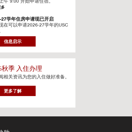
上午 9:00 开始申请住宿。
更多
26-27学年住房申请现已开启
现在可以申请2026-27学年的USC
。
更多
信息启示
6-2027最新住房信息
的网站已更新 2026–2027 学年的
信息
更多
26秋季 入住办理
阅相关资讯为您的入住做好准备。
teway房源-住房续约程序UHR
eway apartments 将在(UHR)住房续
序中可用。
2
更多了解
0
更多
2
体服务
6
人设备上观看流媒体电视
秋
季
更多
入
住