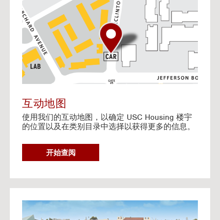
o
t
o
I
n
t
e
r
a
c
t
互动地图
i
使用我们的互动地图，以确定 USC Housing 楼宇
v
的位置以及在类别目录中选择以获得更多的信息。
e
M
a
G
开始查阅
p
O
T
O
I
N
G
T
o