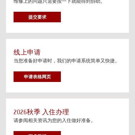
维修上的问题只需要按一下就能得到协助。
在个人设备上观看流媒体电视
阅读更多
维
提交要求
邮寄信息以及楼宇地址
修
邮寄信息以及给大学住房住客的邮寄地址信息。
要
阅读更多
求
线上申请
当您准备好申请时，我们的申请系统简单又快捷。
申请表格网页
2026秋季 入住办理
请参阅相关资讯为您的入住做好准备。