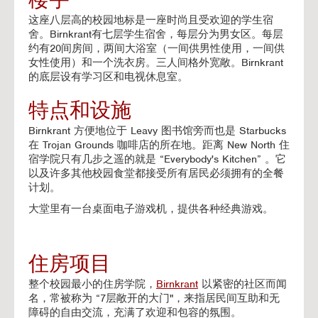
这座八层高的校园地标是一座时尚且受欢迎的学生宿
舍。Birnkrant有七层学生宿舍，每层分为男女区。每层
约有20间房间，两间大浴室（一间供男性使用，一间供
女性使用）和一个洗衣房。三人间格外宽敞。Birnkrant
的底层设有学习区和电视休息室。
特点和设施
Birnkrant 方便地位于 Leavy 图书馆旁而也是 Starbucks
在 Trojan Grounds 咖啡店的所在地。距离 New North 住
宿学院只有几步之遥的就是 “Everybody's Kitchen” 。它
以及许多其他校园食堂都接受所有居民必须拥有的全餐
计划。
大堂里有一台桌面电子游戏机，提供各种经典游戏。
住房项目
整个校园最小的住房学院，
Birnkrant
以紧密的社区而闻
名，常被称为 “7层敞开的大门"，来指居民间互助和无
障碍的自由交流，充满了欢迎和包容的氛围。