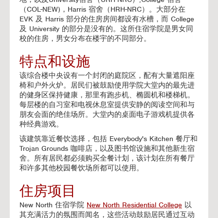
（COL-NEW)，Harris 宿舍（HRH-NRC）。大部分在
EVK 及 Harris 部分的住房房间都设有水槽，而 College
及 University 的部分是没有的。这所住宿学院是男女同
校的住房，男女分布在楼宇的不同部分。
特点和设施
该综合楼中央设有一个封闭的庭院区，配有大量遮阳座
椅和户外火炉。居民们被鼓励使用学院大堂内的最先进
的健身区保持健康，那里有跑步机、椭圆机和楼梯机。
每层楼的自习室和电视休息室提供安静的阅读空间和与
朋友会面的绝佳场所。大堂内的桌面电子游戏机提供各
种经典游戏。
该建筑靠近餐饮选择，包括 Everybody's Kitchen 餐厅和
Trojan Grounds 咖啡店，以及图书馆设施和其他新生宿
舍。所有居民都必须购买全餐计划，该计划在所有餐厅
和许多其他校园餐饮场所都可以使用。
住房项目
New North 住宿学院
New North Residential College
以
其充满活力的氛围而闻名，这些活动鼓励居民通过互动