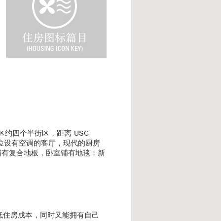
u
s
i
n
g
I
c
o
n
K
e
y
校区约四个半街区，距离 USC
寓单位设有空调的客厅，现代的厨房
区域铺有复合地板，卧室铺有地毯；新
低住房成本，同时又能拥有自己