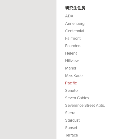
研究生住房
ADX
Annenberg
Centennial
Fairmont
Founders
Helena
Hillview
Manor
Max Kade
Pacific
Senator
Seven Gables
Severance Street Apts.
Sierra
Stardust
Sunset
Terrace