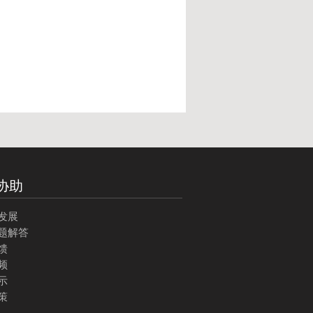
协助
发展
题解答
馈
频
示
策