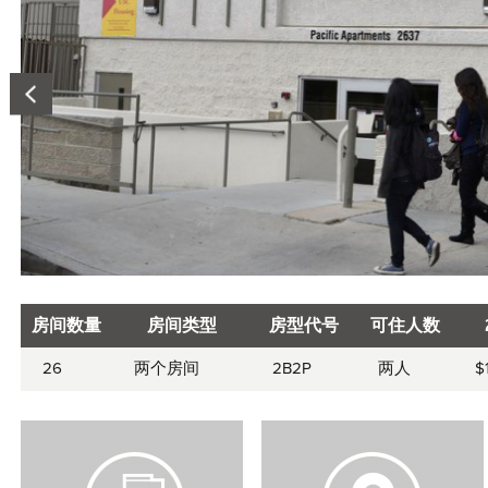
房间数量
房间类型
房型代号
可住人数
Room
26
两个房间
2B2P
两人
$
information
V
V
i
i