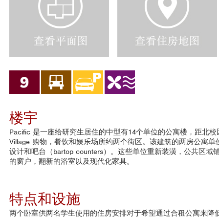
e
e
w
w
F
H
l
o
o
u
o
s
r
i
P
n
l
g
a
M
n
a
楼宇
s
p
Pacific 是一座给研究生居住的中型有14个单位的公寓楼，距北
Village 购物，餐饮和娱乐场所约两个街区。该建筑的两房公
设计和吧台（bartop counters）。这些单位重新装潢，公共
的窗户，翻新的浴室以及现代化家具。
特点和设施
两个卧室供两名学生使用的住房安排对于希望通过合租公寓来降