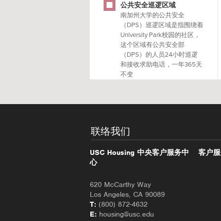
公共安全巡逻区域
南加州大学的公共安全
（DPS）巡逻区域是指围绕着
University Park校园的社区，
这个区域有公共安全部
（DPS）的人员24小时巡逻
和接收求助电话，一年365天
不变
联络我们
USC Housing 中央客户服务中
客户服
心
620 McCarthy Way
Los Angeles, CA 90089
T:
(800) 872-4632
E:
housing@usc.edu