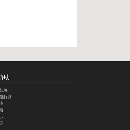
协助
发展
题解答
馈
频
示
策