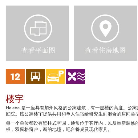
V
V
i
i
e
e
w
w
F
H
l
o
o
u
o
s
r
i
P
n
l
g
a
M
n
a
楼宇
s
p
Helena 是一座具有加州风格的公寓建筑，有一层楼的高度。公
庭院。该公寓楼宇提供共用和单人住宿给研究生到混合的房间类
每一个单位都设有壁挂式空调，通常位于客厅内，以及重新装修的浴室及
板，双窗格窗户，新的地毯，吧台餐桌及现代家具。