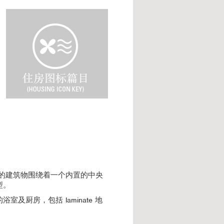
H
o
u
s
i
n
g
I
c
o
n
K
e
y
寓的建筑物围绕着一个内置的中央
型。
厨房，包括 laminate 地