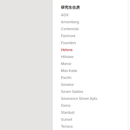
研究生住房
ADX
Annenberg
Centennial
Fairmont
Founders
Helena
Hillview
Manor
Max Kade
Pacific
Senator
Seven Gables
Severance Street Apts.
Sierra
Stardust
Sunset
Terrace