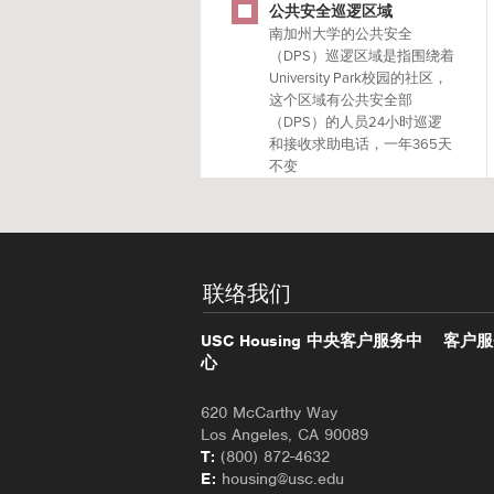
公共安全巡逻区域
南加州大学的公共安全
（DPS）巡逻区域是指围绕着
University Park校园的社区，
这个区域有公共安全部
（DPS）的人员24小时巡逻
和接收求助电话，一年365天
不变
联络我们
USC Housing 中央客户服务中
客户服
心
620 McCarthy Way
Los Angeles, CA 90089
T:
(800) 872-4632
E:
housing@usc.edu