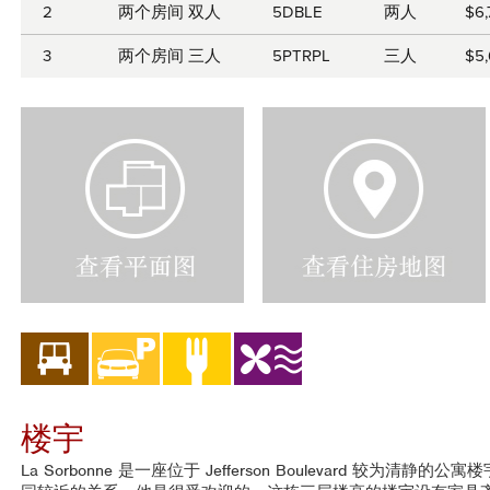
2
两个房间 双人
5DBLE
两人
$6
3
两个房间 三人
5PTRPL
三人
$5
V
V
i
i
e
e
w
w
F
H
l
o
o
u
o
s
r
i
P
n
l
g
a
M
n
a
楼宇
s
p
La Sorbonne 是一座位于 Jefferson Boulevard 较为