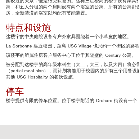
园较近的关系，他是很受欢迎的。这栋三层楼高的楼宇设有家具齐全的
寓，和五人分租的两个房间设有两个浴室的公寓。所有的公寓都
房，全新装潢的浴室以均配有节能装置。
特点和设施
这楼宇的中央庭院设备有户外家具围绕着一个小草皮的地区。
La Sorbonne 靠近校园，距离 USC Village 也只约一个街区的路
该楼宇的所属住房客户服务中心正位于其隔壁的 Century 公寓。
被分配到这楼宇的高年级本科生（大二，大三，以及大四）将必
（partial meal plan），而计划将能用于校园内的所有三个用餐设施（resi
其他 USC Hospitality 的餐饮设施。
停车
楼宇提供有限的停车位置。位于楼宇附近的 Orchard 街设有一个 