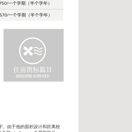
,750
/一个学期（半个学年）
,670
/一个学期（半个学年）
H
o
u
s
i
n
g
I
c
o
n
K
e
y
清静的公寓楼宇。由于他的面积设计和距离校