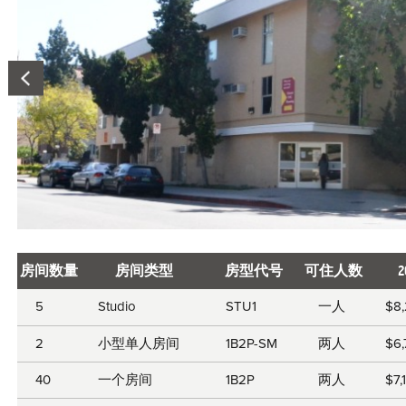
房间数量
房间类型
房型代号
可住人数
Room
5
Studio
STU1
一人
$8
information
2
小型单人房间
1B2P-SM
两人
$6
40
一个房间
1B2P
两人
$7,