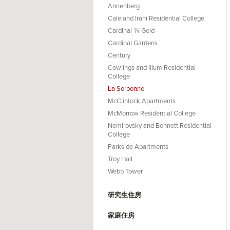
Annenberg
Cale and Irani Residential College
Cardinal ‘N Gold
Cardinal Gardens
Century
Cowlings and Ilium Residential
College
La Sorbonne
McClintock Apartments
McMorrow Residential College
Nemirovsky and Bohnett Residential
College
Parkside Apartments
Troy Hall
Webb Tower
研究生住房
家庭住房