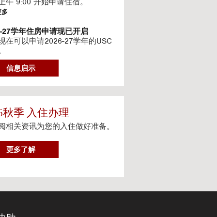
上午 9:00 开始申请住宿。
更多
26-27学年住房申请现已开启
现在可以申请2026-27学年的USC
。
更多
信息启示
6-2027最新住房信息
的网站已更新 2026–2027 学年的
信息
更多
26秋季 入住办理
阅相关资讯为您的入住做好准备。
teway房源-住房续约程序UHR
eway apartments 将在(UHR)住房续
序中可用。
2
更多了解
0
更多
2
体服务
6
人设备上观看流媒体电视
秋
季
更多
入
住