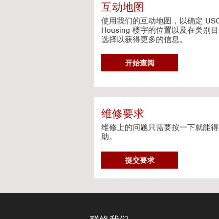
c
互动地图
t
i
使用我们的互动地图，以确定 US
v
Housing 楼宇的位置以及在类别
选择以获得更多的信息。
e
M
a
G
开始查阅
p
O
T
O
I
N
维修要求
T
维修上的问题只需要按一下就能得
E
助。
R
A
维
C
提交要求
修
T
要
I
求
V
E
M
A