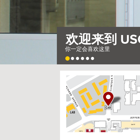
需要整
因此，我们建造了
USC
G
Housing
o
t
o
I
n
t
e
r
a