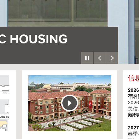
个村庄
一座
信
G
o
t
202
o
宿名
H
202
o
关信
u
阅读
s
i
20
n
春季