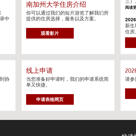
g
三）
南加州大学住房介绍
V
阅读
i
C
你可以通过我们的短片游览了解我们所
目录中
d
提供的住房选择，服务以及方案。
20
e
新生
o
住房
G
观看影片
s
阅读
O
T
202
O
我们
H
相关
O
阅读
U
线上申请
20
S
到协
当您准备好申请时，我们的申请系统简
请参
Ga
I
单又快捷。
Gat
N
约程
G
申请表格网页
阅读
V
I
流媒
D
在个
E
O
阅读
S