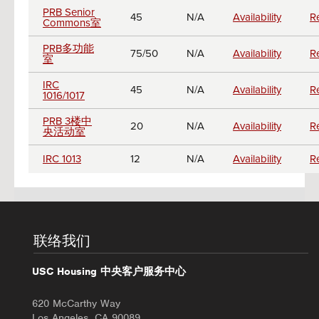
PRB Senior
45
N/A
Availability
R
Commons室
PRB多功能
75/50
N/A
Availability
R
室
IRC
45
N/A
Availability
R
1016/1017
PRB 3楼中
20
N/A
Availability
R
央活动室
IRC 1013
12
N/A
Availability
R
联络我们
USC Housing 中央客户服务中心
620 McCarthy Way
Los Angeles, CA 90089