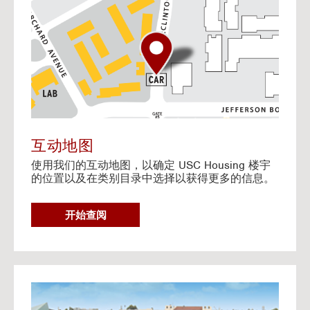
o
t
o
I
n
t
e
r
a
c
t
互动地图
i
使用我们的互动地图，以确定 USC Housing 楼宇
v
的位置以及在类别目录中选择以获得更多的信息。
e
M
a
G
开始查阅
p
O
T
O
I
N
G
T
o