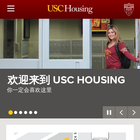
住房选择
申请和分配
财务实事资讯
服务
G
需要整个村庄
会议资讯
因此，我们建造了一座
连接
常见问题解答
USC
G
Housing
S