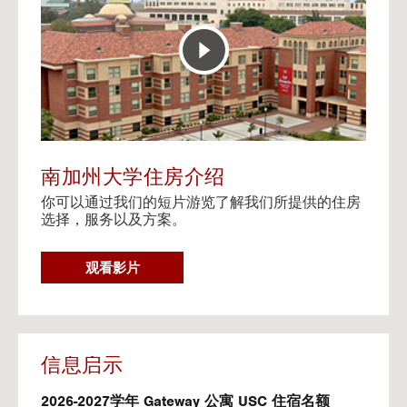
E
t
R
o
A
H
C
o
T
u
I
s
V
i
E
n
M
g
A
V
南加州大学住房介绍
P
i
你可以通过我们的短片游览了解我们所提供的住房
d
选择，服务以及方案。
e
o
s
G
观看影片
O
T
O
H
O
信息启示
U
S
2026-2027学年 Gateway 公寓 USC 住宿名额