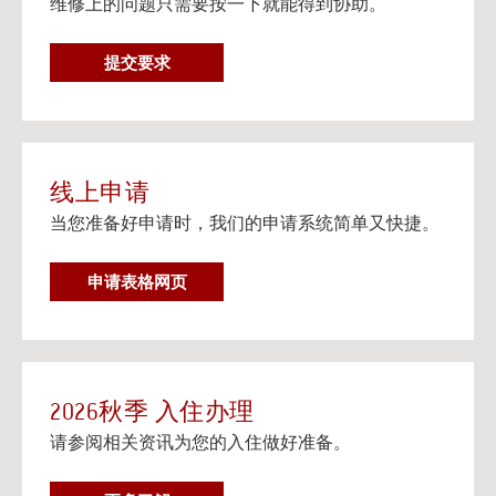
维修上的问题只需要按一下就能得到协助。
在个人设备上观看流媒体电视
阅读更多
维
提交要求
邮寄信息以及楼宇地址
修
邮寄信息以及给大学住房住客的邮寄地址信息。
要
阅读更多
求
线上申请
当您准备好申请时，我们的申请系统简单又快捷。
申请表格网页
2026秋季 入住办理
请参阅相关资讯为您的入住做好准备。