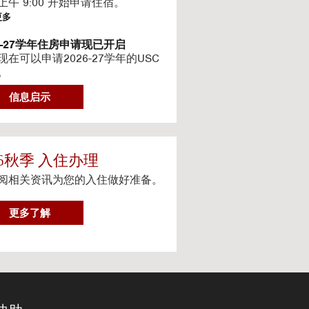
上午 9:00 开始申请住宿。
更多
26-27学年住房申请现已开启
现在可以申请2026-27学年的USC
。
更多
信息启示
6-2027最新住房信息
的网站已更新 2026–2027 学年的
信息
更多
26秋季 入住办理
阅相关资讯为您的入住做好准备。
teway房源-住房续约程序UHR
eway apartments 将在(UHR)住房续
序中可用。
2
更多了解
0
更多
2
体服务
6
人设备上观看流媒体电视
秋
季
更多
入
住