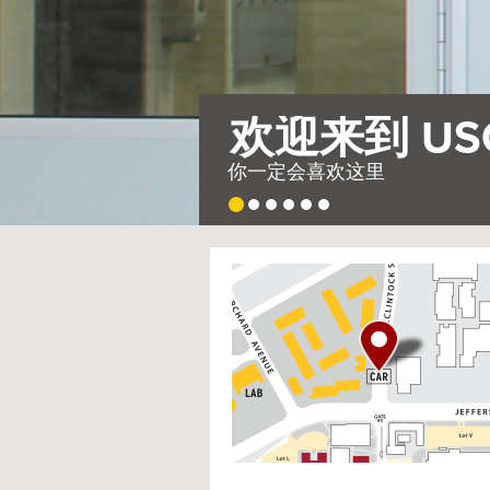
需要整个村
因此，我们建造了一座
USC
G
Housing
o
t
o
I
n
t
e
r
a