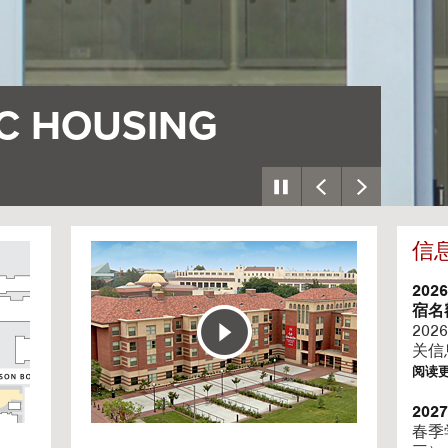
庄
信
G
o
t
202
o
宿名
H
202
o
关信
u
阅读
s
i
20
n
春季