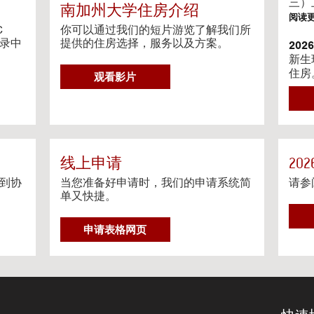
g
三）
南加州大学住房介绍
V
阅读
i
C
你可以通过我们的短片游览了解我们所
目录中
d
提供的住房选择，服务以及方案。
20
e
新生
o
住房
G
观看影片
s
阅读
O
T
202
O
我们
H
相关
O
阅读
U
线上申请
20
S
到协
当您准备好申请时，我们的申请系统简
请参
Ga
I
单又快捷。
Gat
N
约程
G
申请表格网页
阅读
V
I
流媒
D
在个
E
O
阅读
S