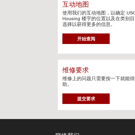
c
互动地图
t
i
使用我们的互动地图，以确定 US
v
Housing 楼宇的位置以及在类别
选择以获得更多的信息。
e
M
a
G
开始查阅
p
O
T
O
I
N
维修要求
T
维修上的问题只需要按一下就能得
E
助。
R
A
维
C
提交要求
修
T
要
I
求
V
E
M
A