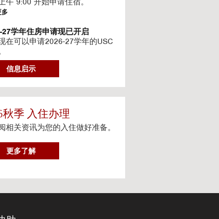
上午 9:00 开始申请住宿。
更多
26-27学年住房申请现已开启
现在可以申请2026-27学年的USC
。
更多
信息启示
6-2027最新住房信息
的网站已更新 2026–2027 学年的
信息
更多
26秋季 入住办理
阅相关资讯为您的入住做好准备。
teway房源-住房续约程序UHR
eway apartments 将在(UHR)住房续
序中可用。
2
更多了解
0
更多
2
体服务
6
人设备上观看流媒体电视
秋
季
更多
入
住