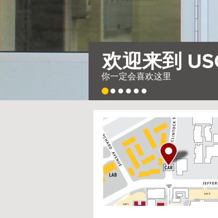
需要整
因此，我们建造了
USC
G
Housing
o
t
o
I
n
t
e
r
a