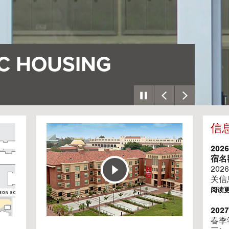
个村庄
一座
信
G
o
t
202
o
宿名
H
202
o
关信
u
阅读
s
i
20
n
春季