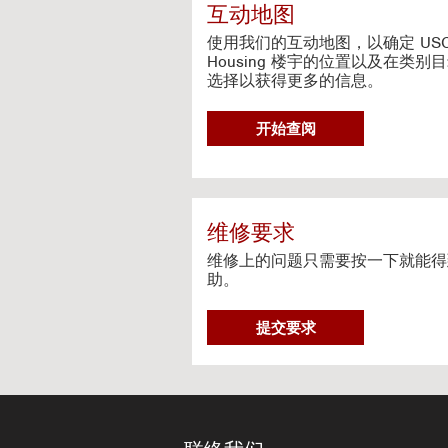
c
互动地图
t
i
使用我们的互动地图，以确定 US
v
Housing 楼宇的位置以及在类别
选择以获得更多的信息。
e
M
a
G
开始查阅
p
O
T
O
I
N
维修要求
T
维修上的问题只需要按一下就能得
E
助。
R
A
维
C
提交要求
修
T
要
I
求
V
E
M
A