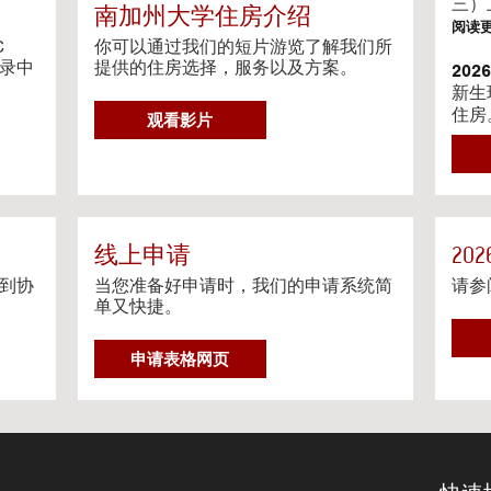
g
三）
南加州大学住房介绍
V
阅读
i
C
你可以通过我们的短片游览了解我们所
目录中
d
提供的住房选择，服务以及方案。
20
e
新生
o
住房
G
观看影片
s
阅读
O
T
202
O
我们
H
相关
O
阅读
U
线上申请
20
S
到协
当您准备好申请时，我们的申请系统简
请参
Ga
I
单又快捷。
Gat
N
约程
G
申请表格网页
阅读
V
I
流媒
D
在个
E
O
阅读
S