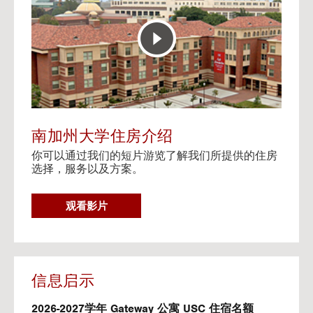
E
t
R
o
A
H
C
o
T
u
I
s
V
i
E
n
M
g
A
V
南加州大学住房介绍
P
i
你可以通过我们的短片游览了解我们所提供的住房
d
选择，服务以及方案。
e
o
s
G
观看影片
O
T
O
H
O
信息启示
U
S
2026-2027学年 Gateway 公寓 USC 住宿名额