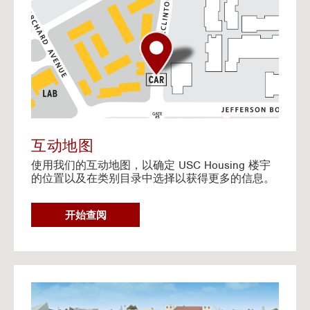
o
t
o
I
n
t
e
r
a
c
t
互动地图
i
使用我们的互动地图，以确定 USC Housing 楼宇
v
的位置以及在类别目录中选择以获得更多的信息。
e
M
a
G
开始查阅
p
O
T
O
I
N
G
T
o