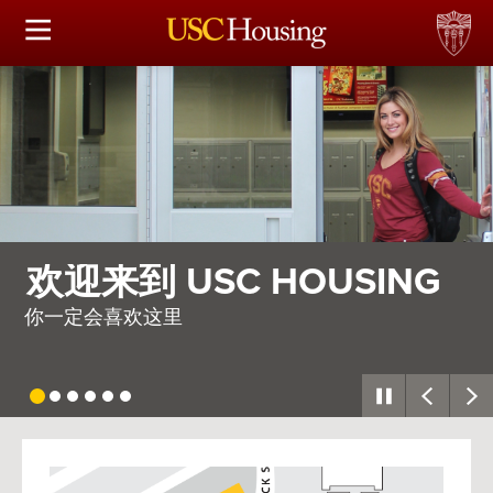
住房选择
申请和分配
财务实事资讯
服务
需要整个村庄
会议资讯
因此，我们建造了一座
连接
常见问题解答
USC
G
Housing
S