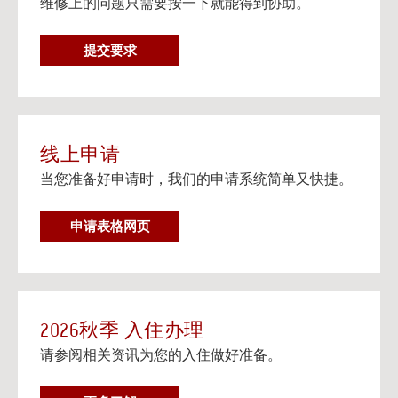
维修上的问题只需要按一下就能得到协助。
在个人设备上观看流媒体电视
阅读更多
维
提交要求
邮寄信息以及楼宇地址
修
邮寄信息以及给大学住房住客的邮寄地址信息。
要
阅读更多
求
线上申请
当您准备好申请时，我们的申请系统简单又快捷。
申请表格网页
2026秋季 入住办理
请参阅相关资讯为您的入住做好准备。