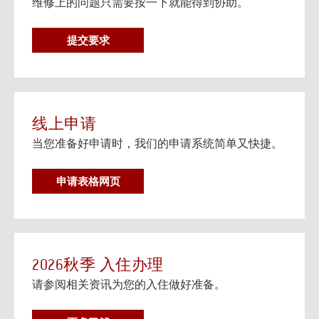
维修上的问题只需要按一下就能得到协助。
在个人设备上观看流媒体电视
阅读更多
维
提交要求
邮寄信息以及楼宇地址
修
邮寄信息以及给大学住房住客的邮寄地址信息。
要
阅读更多
求
线上申请
当您准备好申请时，我们的申请系统简单又快捷。
申请表格网页
2026秋季 入住办理
请参阅相关资讯为您的入住做好准备。