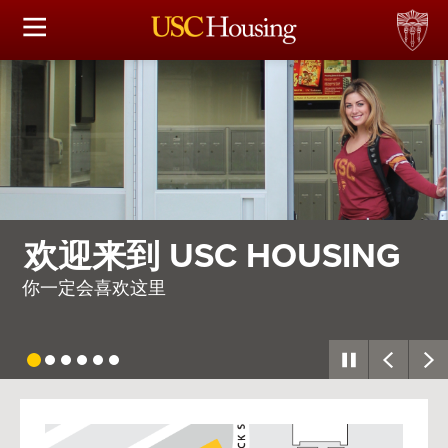
住房选择
申请和分配
财务实事资讯
服务
SC HOUSING
需要整个
会议资讯
因此，我们建造了一
连接
常见问题解答
USC
G
Housing
S