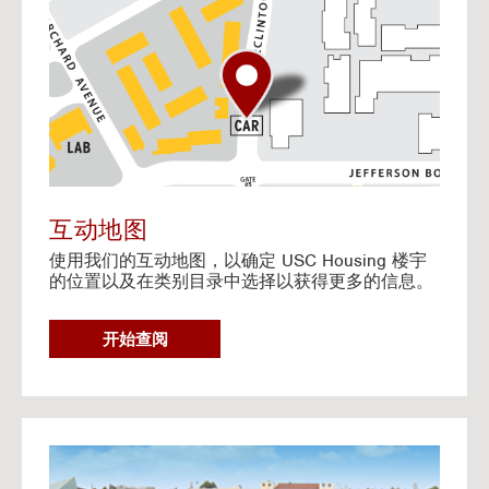
o
t
o
I
n
t
e
r
a
c
t
互动地图
i
使用我们的互动地图，以确定 USC Housing 楼宇
v
的位置以及在类别目录中选择以获得更多的信息。
e
M
a
G
开始查阅
p
O
T
O
I
N
G
T
o