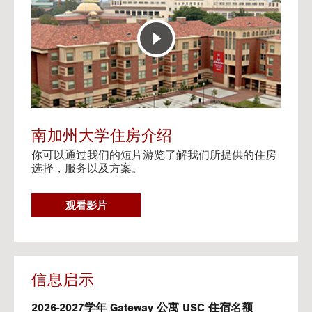
E
t
R
o
A
H
C
o
T
u
I
s
V
i
E
n
M
g
A
V
南加州大学住房介绍
P
i
你可以通过我们的短片游览了解我们所提供的住房
d
选择，服务以及方案。
e
o
s
G
观看影片
O
T
O
H
O
信息启示
U
S
2026-2027学年 Gateway 公寓 USC 住宿名额