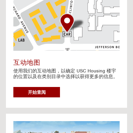
o
t
o
I
n
t
e
r
a
c
t
互动地图
i
使用我们的互动地图，以确定 USC Housing 楼宇
v
的位置以及在类别目录中选择以获得更多的信息。
e
M
a
G
开始查阅
p
O
T
O
I
N
G
T
o