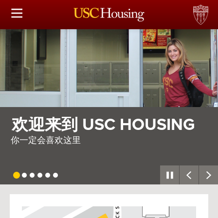
住房选择
申请和分配
财务实事资讯
服务
需要整个村庄
会议资讯
因此，我们建造了一座
连接
常见问题解答
USC
G
Housing
S