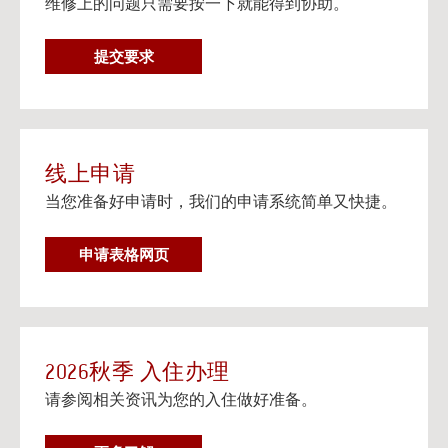
维修上的问题只需要按一下就能得到协助。
在个人设备上观看流媒体电视
阅读更多
维
提交要求
邮寄信息以及楼宇地址
修
邮寄信息以及给大学住房住客的邮寄地址信息。
要
阅读更多
求
线上申请
当您准备好申请时，我们的申请系统简单又快捷。
申请表格网页
2026秋季 入住办理
请参阅相关资讯为您的入住做好准备。