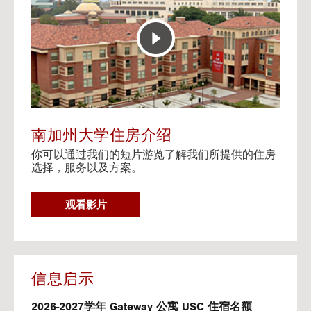
E
t
R
o
A
H
C
o
T
u
I
s
V
i
E
n
M
g
A
V
南加州大学住房介绍
P
i
你可以通过我们的短片游览了解我们所提供的住房
d
选择，服务以及方案。
e
o
s
G
观看影片
O
T
O
H
O
信息启示
U
S
2026-2027学年 Gateway 公寓 USC 住宿名额