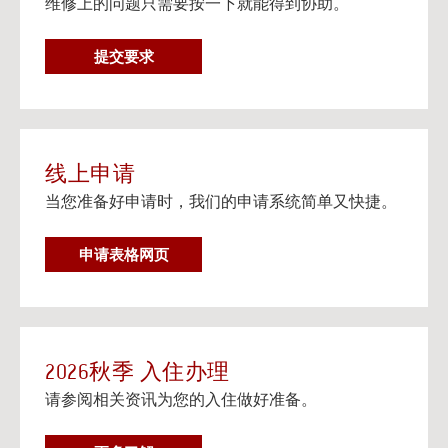
维修上的问题只需要按一下就能得到协助。
在个人设备上观看流媒体电视
阅读更多
维
提交要求
邮寄信息以及楼宇地址
修
邮寄信息以及给大学住房住客的邮寄地址信息。
要
阅读更多
求
线上申请
当您准备好申请时，我们的申请系统简单又快捷。
申请表格网页
2026秋季 入住办理
请参阅相关资讯为您的入住做好准备。