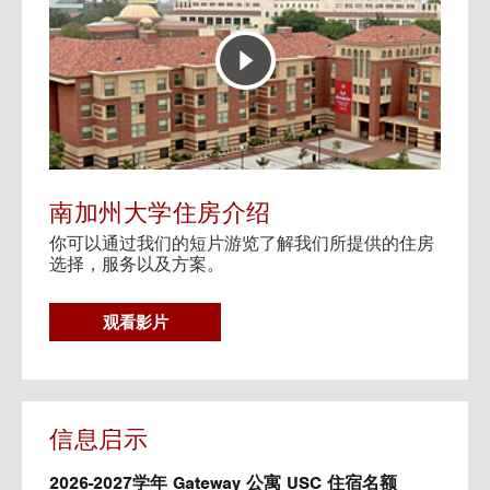
E
t
R
o
A
H
C
o
T
u
I
s
V
i
E
n
M
g
A
V
南加州大学住房介绍
P
i
你可以通过我们的短片游览了解我们所提供的住房
d
选择，服务以及方案。
e
o
s
G
观看影片
O
T
O
H
O
信息启示
U
S
2026-2027学年 Gateway 公寓 USC 住宿名额