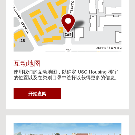
o
t
o
I
n
t
e
r
a
c
t
互动地图
i
使用我们的互动地图，以确定 USC Housing 楼宇
v
的位置以及在类别目录中选择以获得更多的信息。
e
M
a
G
开始查阅
p
O
T
O
I
N
G
T
o