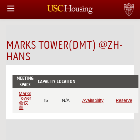
住房选择
申请和分配
MARKS TOWER(DMT) @ZH-
财务实事资讯
HANS
服务
MEETING
会议资讯
CAPACITY
LOCATION
CHECK
RESERVE
SPACE
AVAILABILITY
Meeting
Marks
连接
rooms
Tower
15
N/A
Availability
Reserve
会议
室
常见问题解答
S