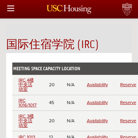
住房选择
申请和分配
国际住宿学院 (IRC)
财务实事资讯
服务
MEETING SPACE
CAPACITY
LOCATION
CHECK
RESE
Meeting
AVAILABILITY
会议资讯
IRC 4楼
rooms
中央活
20
N/A
Availability
Reserve
动室
连接
IRC
45
N/A
Availability
Reserve
1016/1017
常见问题解答
IRC 3楼
中央活
20
N/A
Availability
Reserve
动室
S
IRC 1013
12
N/A
Availability
Reserve