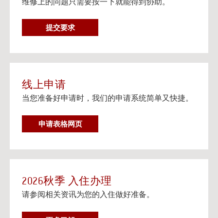
维修上的问题只需要按一下就能得到协助。
在个人设备上观看流媒体电视
阅读更多
维
提交要求
邮寄信息以及楼宇地址
修
邮寄信息以及给大学住房住客的邮寄地址信息。
要
阅读更多
求
线上申请
当您准备好申请时，我们的申请系统简单又快捷。
申请表格网页
2026秋季 入住办理
请参阅相关资讯为您的入住做好准备。