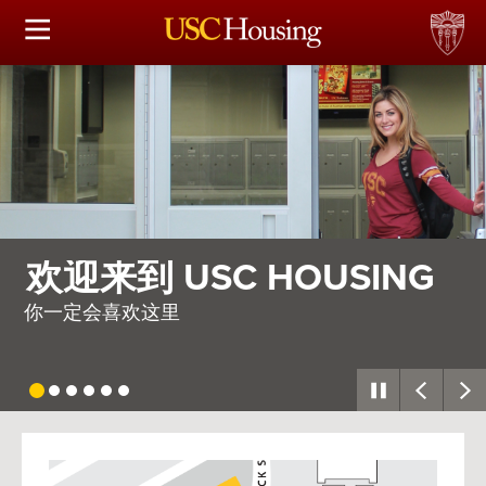
住房选择
申请和分配
财务实事资讯
服务
G
需要整个村庄
会议资讯
因此，我们建造了一座
连接
常见问题解答
USC
G
Housing
S