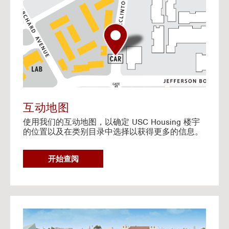
o
t
o
I
n
t
e
r
a
c
t
互动地图
i
使用我们的互动地图，以确定 USC Housing 楼宇
v
的位置以及在类别目录中选择以获得更多的信息。
e
M
a
G
开始查阅
p
O
T
O
I
N
G
T
o