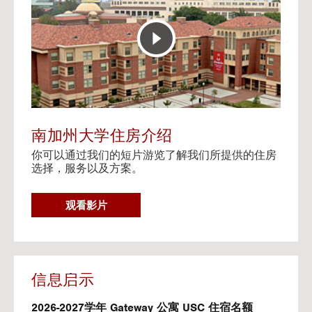
E
t
R
o
A
H
C
o
T
u
I
s
V
i
E
n
M
g
A
V
南加州大学住房介绍
P
i
你可以通过我们的短片游览了解我们所提供的住房
d
选择，服务以及方案。
e
o
s
G
观看影片
O
T
O
H
O
信息启示
U
S
2026-2027学年 Gateway 公寓 USC 住宿名额