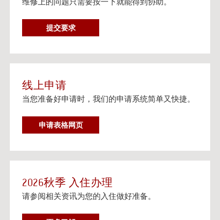
维修上的问题只需要按一下就能得到协助。
在个人设备上观看流媒体电视
阅读更多
维
提交要求
邮寄信息以及楼宇地址
修
邮寄信息以及给大学住房住客的邮寄地址信息。
要
阅读更多
求
线上申请
当您准备好申请时，我们的申请系统简单又快捷。
申请表格网页
2026秋季 入住办理
请参阅相关资讯为您的入住做好准备。