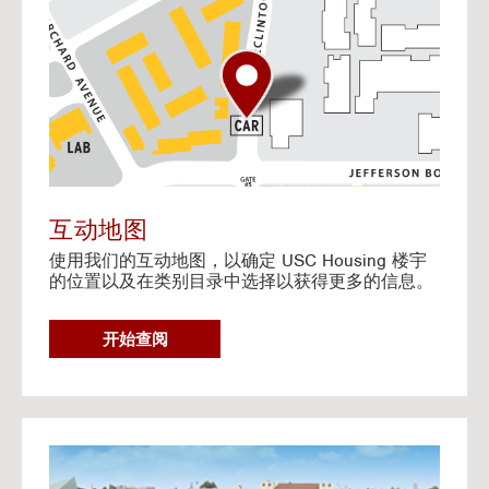
o
t
o
I
n
t
e
r
a
c
t
互动地图
i
使用我们的互动地图，以确定 USC Housing 楼宇
v
的位置以及在类别目录中选择以获得更多的信息。
e
M
a
G
开始查阅
p
O
T
O
I
N
G
T
o