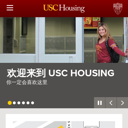
住房选择
申请和分配
财务实事资讯
服务
欢迎来到 USC HOUSING
会议资讯
你一定会喜欢这里
连接
常见问题解答
USC
G
Housing
S