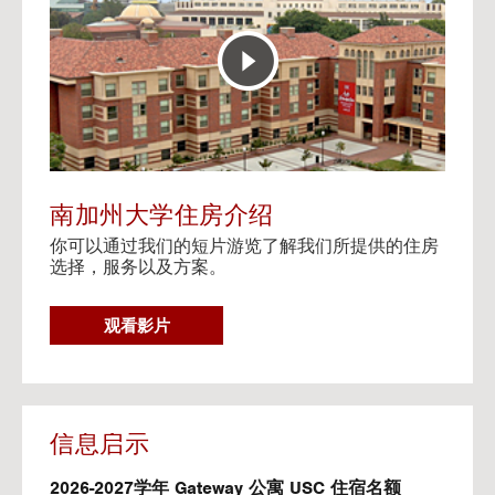
E
t
R
o
A
H
C
o
T
u
I
s
V
i
E
n
M
g
A
V
南加州大学住房介绍
P
i
你可以通过我们的短片游览了解我们所提供的住房
d
选择，服务以及方案。
e
o
s
G
观看影片
O
T
O
H
O
信息启示
U
S
2026-2027学年 Gateway 公寓 USC 住宿名额