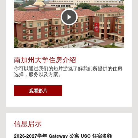
E
t
R
o
A
H
C
o
T
u
I
s
V
i
E
n
M
g
A
V
南加州大学住房介绍
P
i
你可以通过我们的短片游览了解我们所提供的住房
d
选择，服务以及方案。
e
o
s
G
观看影片
O
T
O
H
O
信息启示
U
S
2026-2027学年 Gateway 公寓 USC 住宿名额