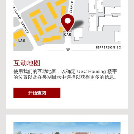
o
t
o
I
n
t
e
r
a
c
t
互动地图
i
使用我们的互动地图，以确定 USC Housing 楼宇
v
的位置以及在类别目录中选择以获得更多的信息。
e
M
a
G
开始查阅
p
O
T
O
I
N
G
T
o