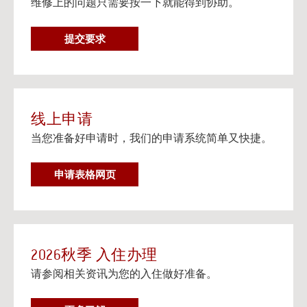
维修上的问题只需要按一下就能得到协助。
在个人设备上观看流媒体电视
阅读更多
维
提交要求
邮寄信息以及楼宇地址
修
邮寄信息以及给大学住房住客的邮寄地址信息。
要
阅读更多
求
线上申请
当您准备好申请时，我们的申请系统简单又快捷。
申请表格网页
2026秋季 入住办理
请参阅相关资讯为您的入住做好准备。