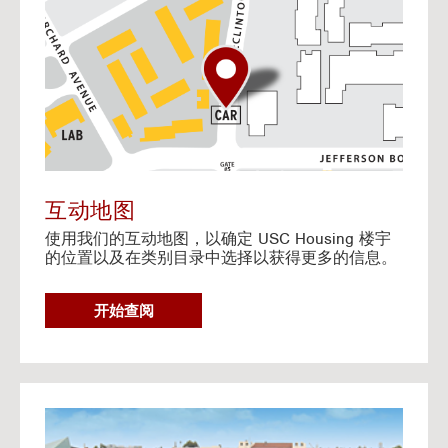
o
t
o
I
n
t
e
r
a
c
t
互动地图
i
使用我们的互动地图，以确定 USC Housing 楼宇
v
的位置以及在类别目录中选择以获得更多的信息。
e
M
a
G
开始查阅
p
O
T
O
I
N
G
T
o