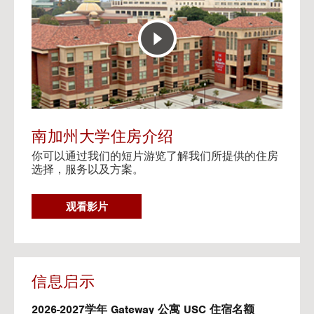
E
t
R
o
A
H
C
o
T
u
I
s
V
i
E
n
M
g
A
V
南加州大学住房介绍
P
i
你可以通过我们的短片游览了解我们所提供的住房
d
选择，服务以及方案。
e
o
s
G
观看影片
O
T
O
H
O
信息启示
U
S
2026-2027学年 Gateway 公寓 USC 住宿名额