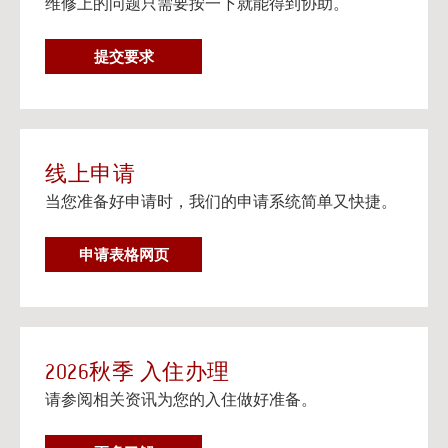
维修上的问题只需要按一下就能得到协助。
在个人设备上观看流媒体电视
阅读更多
维
提交要求
邮寄信息以及楼宇地址
修
邮寄信息以及给大学住房住客的邮寄地址信息。
要
阅读更多
求
线上申请
当您准备好申请时，我们的申请系统简单又快捷。
申请表格网页
2026秋季 入住办理
请参阅相关资讯为您的入住做好准备。