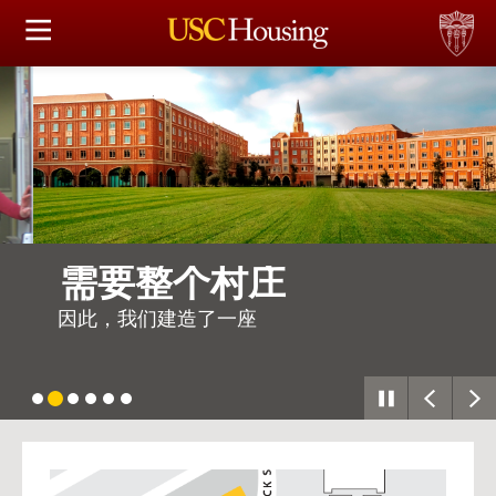
住房选择
申请和分配
财务实事资讯
服务
需要整个村庄
会议资讯
因此，我们建造了一座
连接
…
常见问题解答
USC
G
Housing
S