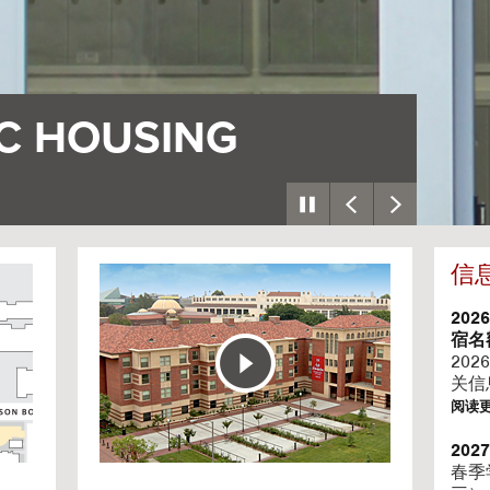
村庄
座
信
G
o
t
202
o
宿名
H
202
o
关信
u
阅读
s
i
20
n
春季