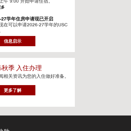
上午 9:00 开始申请住宿。
更多
26-27学年住房申请现已开启
现在可以申请2026-27学年的USC
。
更多
信息启示
6-2027最新住房信息
的网站已更新 2026–2027 学年的
信息
更多
26秋季 入住办理
阅相关资讯为您的入住做好准备。
teway房源-住房续约程序UHR
eway apartments 将在(UHR)住房续
序中可用。
2
更多了解
0
更多
2
体服务
6
人设备上观看流媒体电视
秋
季
更多
入
住