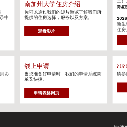
g
三）
南加州大学住房介绍
V
阅读
i
C
你可以通过我们的短片游览了解我们所
目录中
d
提供的住房选择，服务以及方案。
20
e
新生
o
住房
G
观看影片
s
阅读
O
T
202
O
我们
H
相关
O
阅读
U
线上申请
20
S
到协
当您准备好申请时，我们的申请系统简
请参
Ga
I
单又快捷。
Gat
N
约程
G
申请表格网页
阅读
V
I
流媒
D
在个
E
O
阅读
S