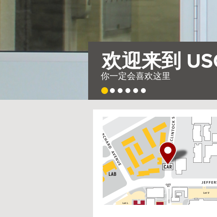
需要整个
因此，我们建造了一
USC
G
Housing
o
t
o
I
n
t
e
r
a