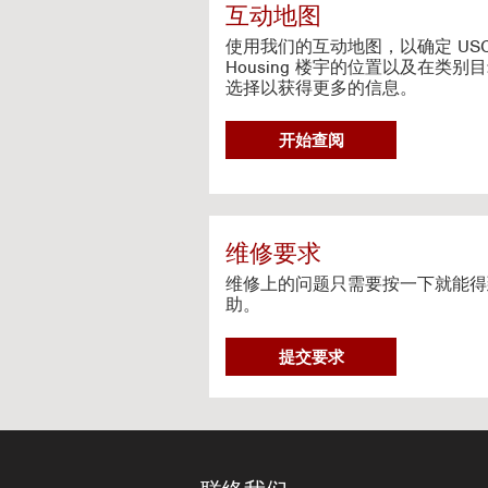
c
互动地图
t
i
使用我们的互动地图，以确定 US
v
Housing 楼宇的位置以及在类别
选择以获得更多的信息。
e
M
a
G
开始查阅
p
O
T
O
I
N
维修要求
T
维修上的问题只需要按一下就能得
E
助。
R
A
维
C
提交要求
修
T
要
I
求
V
E
M
A