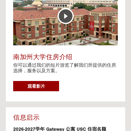
E
t
R
o
A
H
C
o
T
u
I
s
V
i
E
n
M
g
A
V
南加州大学住房介绍
P
i
你可以通过我们的短片游览了解我们所提供的住房
d
选择，服务以及方案。
e
o
s
G
观看影片
O
T
O
H
O
信息启示
U
S
2026-2027学年 Gateway 公寓 USC 住宿名额