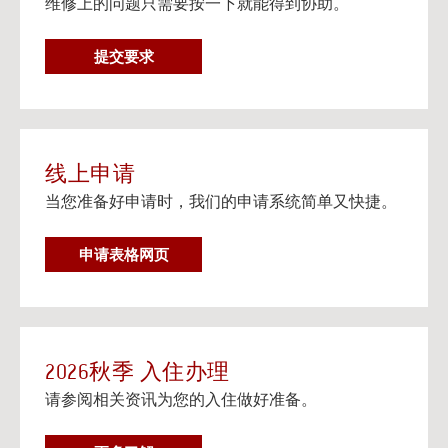
维修上的问题只需要按一下就能得到协助。
在个人设备上观看流媒体电视
阅读更多
维
提交要求
邮寄信息以及楼宇地址
修
邮寄信息以及给大学住房住客的邮寄地址信息。
要
阅读更多
求
线上申请
当您准备好申请时，我们的申请系统简单又快捷。
申请表格网页
2026秋季 入住办理
请参阅相关资讯为您的入住做好准备。