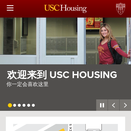
住房选择
申请和分配
财务实事资讯
服务
G
需要整个村庄
会议资讯
因此，我们建造了一座
连接
常见问题解答
USC
G
Housing
S