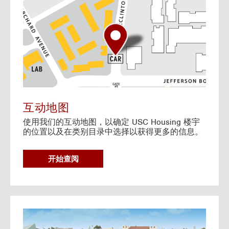
o
t
o
I
n
t
e
r
a
c
t
互动地图
i
使用我们的互动地图，以确定 USC Housing 楼宇
v
的位置以及在类别目录中选择以获得更多的信息。
e
M
a
G
开始查阅
p
O
T
O
I
N
G
T
o