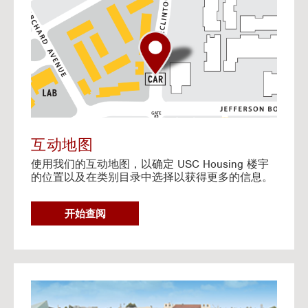
o
t
o
I
n
t
e
r
a
c
t
互动地图
i
使用我们的互动地图，以确定 USC Housing 楼宇
v
的位置以及在类别目录中选择以获得更多的信息。
e
M
a
G
开始查阅
p
O
T
O
I
N
G
T
o