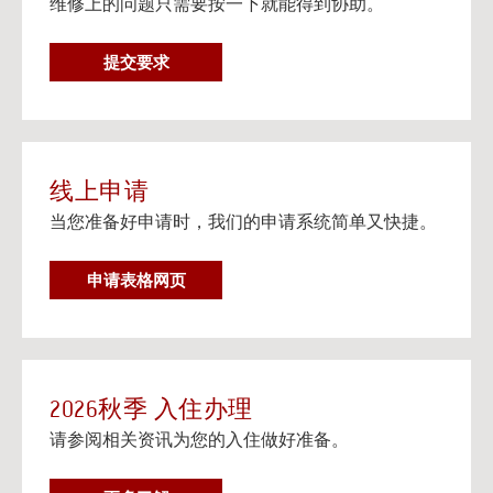
维修上的问题只需要按一下就能得到协助。
在个人设备上观看流媒体电视
阅读更多
维
提交要求
邮寄信息以及楼宇地址
修
邮寄信息以及给大学住房住客的邮寄地址信息。
要
阅读更多
求
线上申请
当您准备好申请时，我们的申请系统简单又快捷。
申请表格网页
2026秋季 入住办理
请参阅相关资讯为您的入住做好准备。