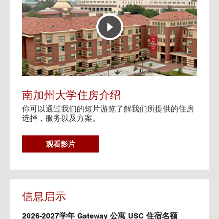
E
t
R
o
A
H
C
o
T
u
I
s
V
i
E
n
M
g
A
V
南加州大学住房介绍
P
i
你可以通过我们的短片游览了解我们所提供的住房
d
选择，服务以及方案。
e
o
s
G
观看影片
O
T
O
H
O
信息启示
U
S
2026-2027学年 Gateway 公寓 USC 住宿名额