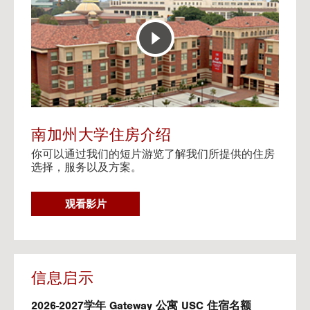
E
t
R
o
A
H
C
o
T
u
I
s
V
i
E
n
M
g
A
V
南加州大学住房介绍
P
i
你可以通过我们的短片游览了解我们所提供的住房
d
选择，服务以及方案。
e
o
s
G
观看影片
O
T
O
H
O
信息启示
U
S
2026-2027学年 Gateway 公寓 USC 住宿名额