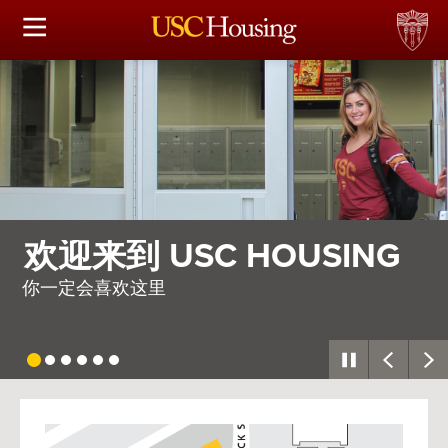
住房选择
申请和分配
财务实事资讯
服务
NG
需要整个村庄
会议资讯
因此，我们建造了一座
连接
常见问题解答
USC
G
Housing
S