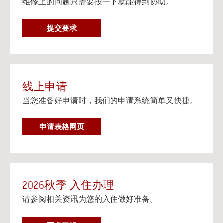
维修上的问题只需要按一下就能得到协助。
在个人设备上观看流媒体电视
阅读更多
维
提交要求
邮寄信息以及楼宇地址
修
邮寄信息以及给大学住房住客的邮寄地址信息。
要
阅读更多
求
线上申请
当您准备好申请时，我们的申请系统简单又快捷。
申请表格网页
2026秋季 入住办理
请参阅相关资讯为您的入住做好准备。