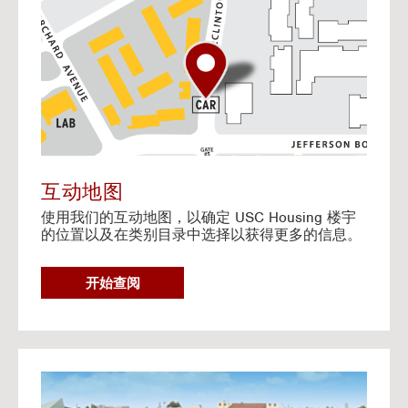
o
t
o
I
n
t
e
r
a
c
t
互动地图
i
使用我们的互动地图，以确定 USC Housing 楼宇
v
的位置以及在类别目录中选择以获得更多的信息。
e
M
a
G
开始查阅
p
O
T
O
I
N
G
T
o