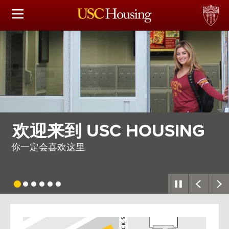
住房选择
申请和分配
财务实事资讯
服务
需要整个村庄
会议资讯
因此，我们建造了一座
连接
常见问题解答
USC
G
Housing
S