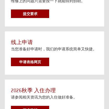
维修上的问题只需要按一下就能得到协助。
在个人设备上观看流媒体电视
阅读更多
维
提交要求
邮寄信息以及楼宇地址
修
邮寄信息以及给大学住房住客的邮寄地址信息。
要
阅读更多
求
线上申请
当您准备好申请时，我们的申请系统简单又快捷。
申请表格网页
2026秋季 入住办理
请参阅相关资讯为您的入住做好准备。