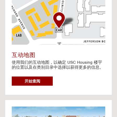
o
t
o
I
n
t
e
r
a
c
t
互动地图
i
使用我们的互动地图，以确定 USC Housing 楼宇
v
的位置以及在类别目录中选择以获得更多的信息。
e
M
a
G
开始查阅
p
O
T
O
I
N
G
T
o