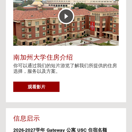
E
t
R
o
A
H
C
o
T
u
I
s
V
i
E
n
M
g
A
V
南加州大学住房介绍
P
i
你可以通过我们的短片游览了解我们所提供的住房
d
选择，服务以及方案。
e
o
s
G
观看影片
O
T
O
H
O
信息启示
U
S
2026-2027学年 Gateway 公寓 USC 住宿名额