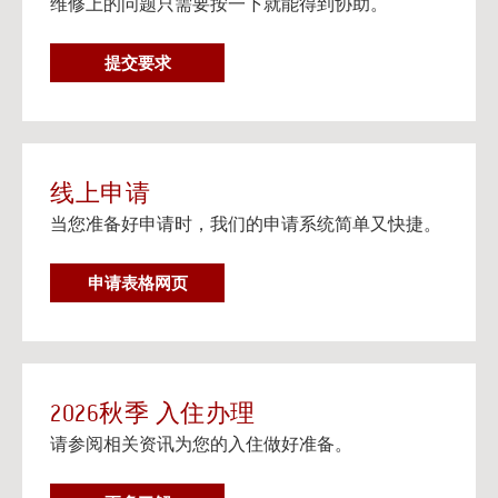
维修上的问题只需要按一下就能得到协助。
在个人设备上观看流媒体电视
阅读更多
维
提交要求
邮寄信息以及楼宇地址
修
邮寄信息以及给大学住房住客的邮寄地址信息。
要
阅读更多
求
线上申请
当您准备好申请时，我们的申请系统简单又快捷。
申请表格网页
2026秋季 入住办理
请参阅相关资讯为您的入住做好准备。