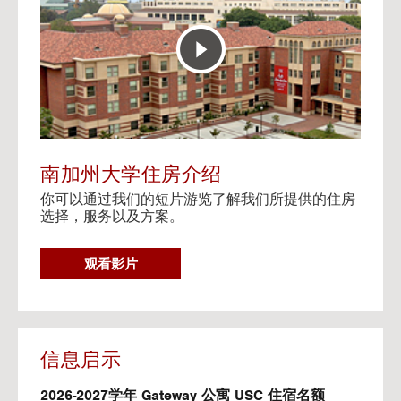
E
t
R
o
A
H
C
o
T
u
I
s
V
i
E
n
M
g
A
V
南加州大学住房介绍
P
i
你可以通过我们的短片游览了解我们所提供的住房
d
选择，服务以及方案。
e
o
s
G
观看影片
O
T
O
H
O
信息启示
U
S
2026-2027学年 Gateway 公寓 USC 住宿名额