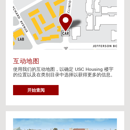
o
t
o
I
n
t
e
r
a
c
t
互动地图
i
使用我们的互动地图，以确定 USC Housing 楼宇
v
的位置以及在类别目录中选择以获得更多的信息。
e
M
a
G
开始查阅
p
O
T
O
I
N
G
T
o