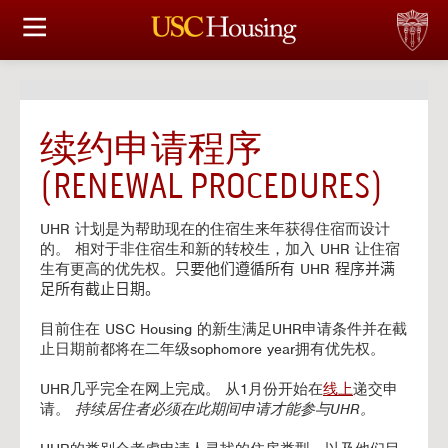
住房选择
申请和分配
续约申请程序
财务实事资讯
(RENEWAL PROCEDURES)
服务
UHR 计划是为帮助现在的住宿生来年获得住宿而设计
的。 相对于非住宿生和新的转校生，加入 UHR 让住宿
会议资讯
生有更高的优先权。
只要他们遵循所有 UHR 程序并满
足所有截止日期。
连接
目前住在 USC Housing 的新生满足UHR申请条件并在截
止日期前都将在二年级sophomore year拥有优先权。
常见问题解答
UHR几乎完全在网上完成。 从1月份开始在
线上
递交申
请。
持续居住者必须在此期间申请才能参与UHR。
S