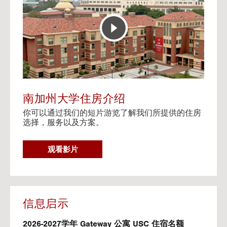
E
t
R
o
A
H
C
o
T
u
I
s
V
i
E
n
M
g
A
V
南加州大学住房介绍
P
i
你可以通过我们的短片游览了解我们所提供的住房
d
选择，服务以及方案。
e
o
s
G
观看影片
O
T
O
H
O
信息启示
U
S
2026-2027学年 Gateway 公寓 USC 住宿名额