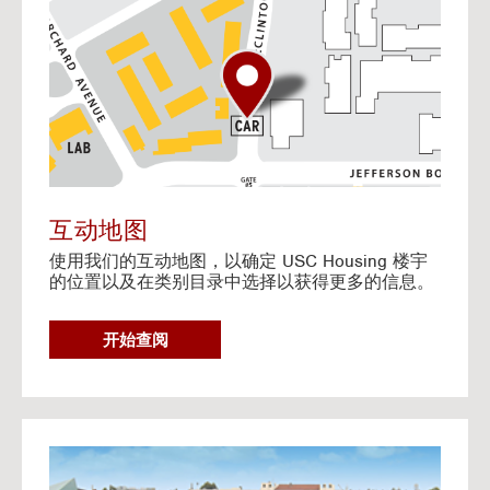
o
t
o
I
n
t
e
r
a
c
t
互动地图
i
使用我们的互动地图，以确定 USC Housing 楼宇
v
的位置以及在类别目录中选择以获得更多的信息。
e
M
a
G
开始查阅
p
O
T
O
I
N
G
T
o