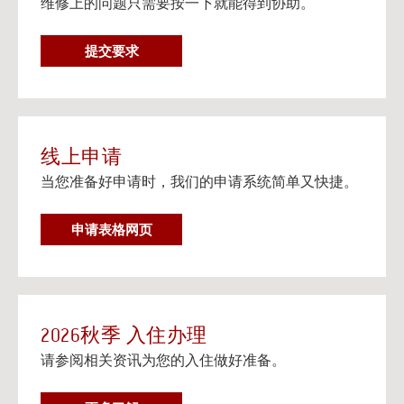
维修上的问题只需要按一下就能得到协助。
在个人设备上观看流媒体电视
阅读更多
维
提交要求
邮寄信息以及楼宇地址
修
邮寄信息以及给大学住房住客的邮寄地址信息。
要
阅读更多
求
线上申请
当您准备好申请时，我们的申请系统简单又快捷。
申请表格网页
2026秋季 入住办理
请参阅相关资讯为您的入住做好准备。