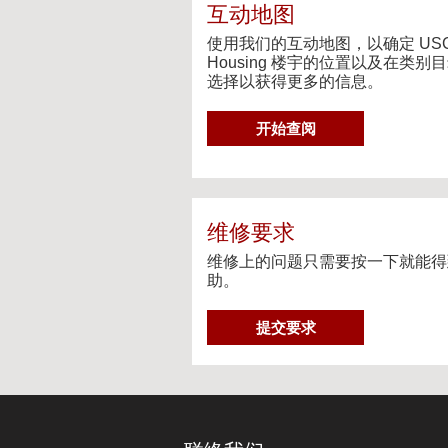
c
互动地图
t
i
使用我们的互动地图，以确定 US
v
Housing 楼宇的位置以及在类别
e
选择以获得更多的信息。
M
a
G
开始查阅
p
O
T
O
I
N
维修要求
T
维修上的问题只需要按一下就能得
E
助。
R
A
维
C
提交要求
修
T
要
I
求
V
E
M
A