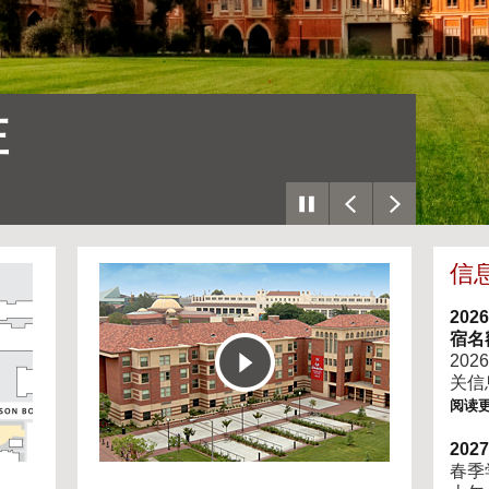
庄
信
G
o
t
202
o
宿名
H
202
o
关信
u
阅读
s
i
20
n
春季