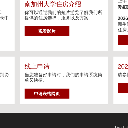
g
上午
南加州大学住房介绍
V
阅读
i
C
你可以通过我们的短片游览了解我们所
d
目录中
提供的住房选择，服务以及方案。
20
e
新生
o
住房
G
观看影片
s
阅读
O
T
202
O
我们
H
相关
O
阅读
U
线上申请
20
S
到协
当您准备好申请时，我们的申请系统简
请参
Ga
I
单又快捷。
Gat
N
约程
G
申请表格网页
V
阅读
I
流媒
D
在个
E
O
阅读
S