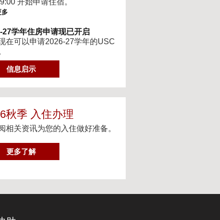
 9:00 开始申请住宿。
更多
26-27学年住房申请现已开启
现在可以申请2026-27学年的USC
。
更多
信息启示
6-2027最新住房信息
的网站已更新 2026–2027 学年的
信息
更多
26秋季 入住办理
阅相关资讯为您的入住做好准备。
teway房源-住房续约程序UHR
eway apartments 将在(UHR)住房续
序中可用。
2
更多了解
0
更多
2
6
体服务
秋
人设备上观看流媒体电视
季
更多
入
住