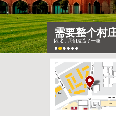
需要整个村
因此，我们建造了一座
USC
G
Housing
o
t
o
I
n
t
e
r
a