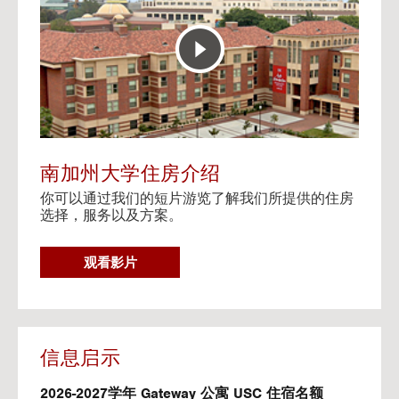
E
t
R
o
A
H
C
o
T
u
I
s
V
i
E
n
M
g
A
V
南加州大学住房介绍
P
i
你可以通过我们的短片游览了解我们所提供的住房
d
选择，服务以及方案。
e
o
s
G
观看影片
O
T
O
H
O
信息启示
U
S
2026-2027学年 Gateway 公寓 USC 住宿名额