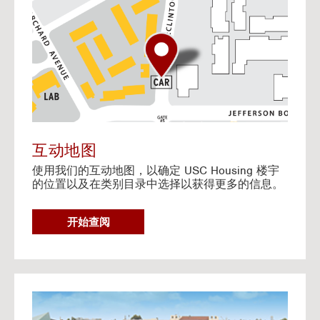
o
t
o
I
n
t
e
r
a
c
t
互动地图
i
使用我们的互动地图，以确定 USC Housing 楼宇
v
的位置以及在类别目录中选择以获得更多的信息。
e
M
a
G
开始查阅
p
O
T
O
I
N
G
T
o