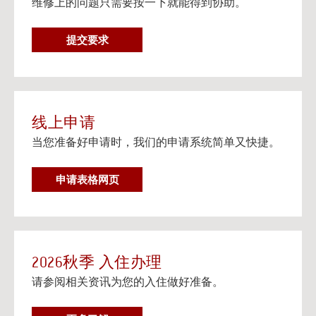
维修上的问题只需要按一下就能得到协助。
在个人设备上观看流媒体电视
阅读更多
维
提交要求
邮寄信息以及楼宇地址
修
邮寄信息以及给大学住房住客的邮寄地址信息。
要
阅读更多
求
线上申请
当您准备好申请时，我们的申请系统简单又快捷。
申请表格网页
2026秋季 入住办理
请参阅相关资讯为您的入住做好准备。