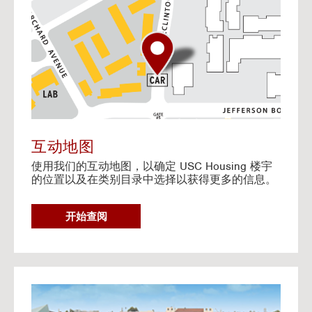
o
t
o
I
n
t
e
r
a
c
t
互动地图
i
使用我们的互动地图，以确定 USC Housing 楼宇
v
的位置以及在类别目录中选择以获得更多的信息。
e
M
a
G
开始查阅
p
O
T
O
I
N
G
T
o