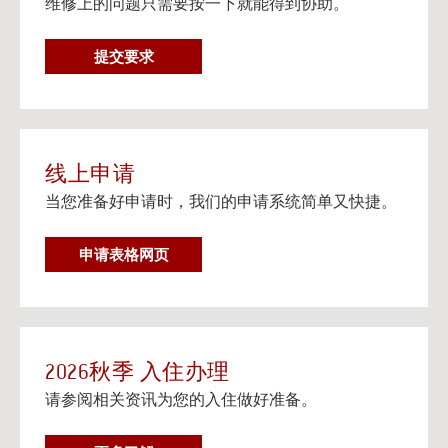
维修上的问题只需要按一下就能得到协助。
在个人设备上观看流媒体电视
阅读更多
维
提交要求
邮寄信息以及楼宇地址
修
邮寄信息以及给大学住房住客的邮寄地址信息。
要
阅读更多
求
线上申请
当您准备好申请时，我们的申请系统简单又快捷。
申请表格网页
2026秋季 入住办理
请参阅相关资讯为您的入住做好准备。