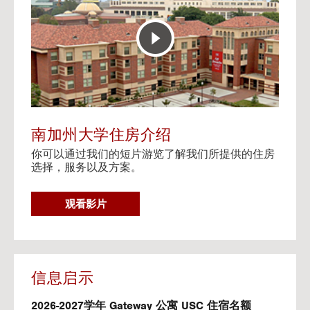
E
t
R
o
A
H
C
o
T
u
I
s
V
i
E
n
M
g
A
V
南加州大学住房介绍
P
i
你可以通过我们的短片游览了解我们所提供的住房
d
选择，服务以及方案。
e
o
s
G
观看影片
O
T
O
H
O
信息启示
U
S
2026-2027学年 Gateway 公寓 USC 住宿名额